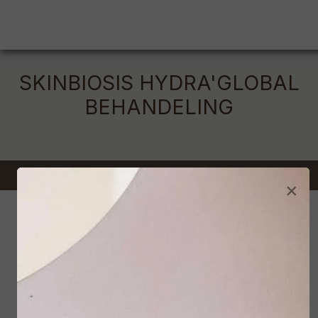
SKINBIOSIS HYDRA'GLOBAL
BEHANDELING
×