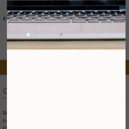
serum en 260 hydra'global creme.
€ 87,-
Boek nu
Contact
Salon Yvonne Beks
Rubensstraat 27
6165 TP Geleen