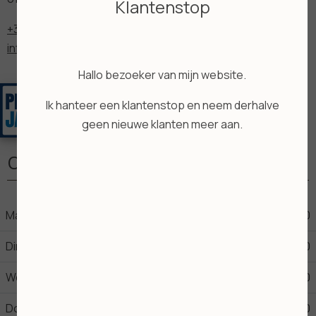
Klantenstop
+31644445194
info@salonyvonnebeks.nl
Hallo bezoeker van mijn website.
Ik hanteer een klantenstop en neem derhalve
geen nieuwe klanten meer aan.
Openingstijden
Maandag
09:00
17:30
Dinsdag
09:00
17:30
Woensdag
09:00
17:30
Donderdag
09:00
17:30