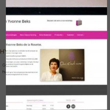
HYDRATEER EN STIMULEER.
Gezichtsbehandeling om de vocht/lipidenbarrière van de
huid in balans te brengen en te versterken.
Reiniging met 61 milk en 64 tonic.
3020 actieve koolstofpeeling.
Massage met 460 nachtcreme.
Het skinbiosis poedermasker met sneeuwalgen.
Als afsluiting 32 mosaïc drops hydra, 240 hydra'global