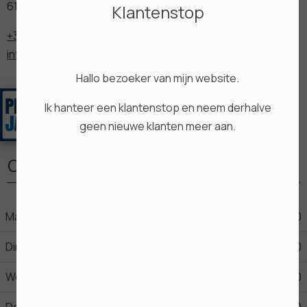
6165 TP Geleen
Klantenstop
+31644445194
info@salonyvonnebeks.nl
Hallo bezoeker van mijn website.
Ik hanteer een klantenstop en neem derhalve
geen nieuwe klanten meer aan.
Openingstijden
Maandag
09:00
17:30
Dinsdag
09:00
17:30
Woensdag
09:00
17:30