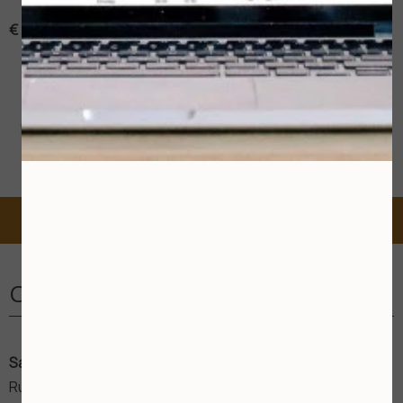
€ 59,-
Boek nu
Contact
Salon Yvonne Beks
Rubensstraat 27